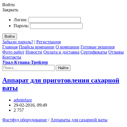
Войти
Закрыть
Логин:
Пароль:
Войти
Забыли пароль?
|
Регистрация
Главная
Прайсы компании
О компании
Готовые решения
Фото работ
Новости
Оплата и доставка
Сертификаты
Отзывы
Контакты
Урал-Купава-Трейлер
Найти
Аппарат для приготовления сахарной
ваты
adminfaze
29-02-2016, 09:49
2 757
Фастфуд оборудование
/
Аппараты для сахарной ваты